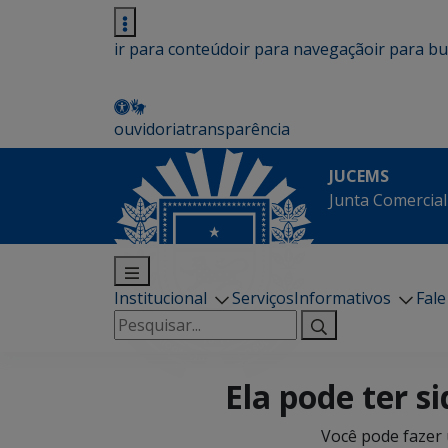
ir para conteúdo
ir para navegação
ir para b
ouvidoria
transparência
JUCEMS
Junta Comercial
Institucional
Serviços
Informativos
Fal
Pesquisar
por:
Ela pode ter s
Você pode fazer