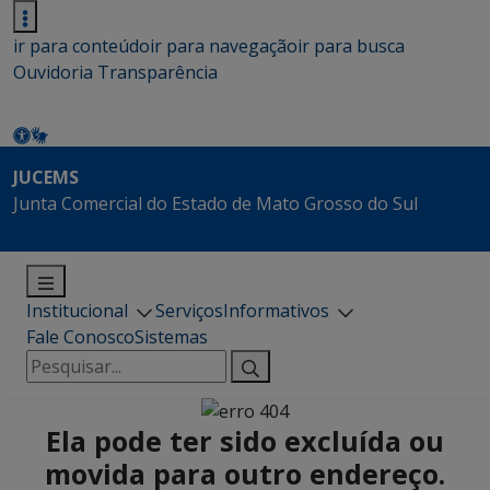
ir para conteúdo
ir para navegação
ir para busca
Ouvidoria
Transparência
JUCEMS
Junta Comercial do Estado de Mato Grosso do Sul
Institucional
Serviços
Informativos
Fale Conosco
Sistemas
Pesquisar
por:
Ela pode ter sido excluída ou
movida para outro endereço.