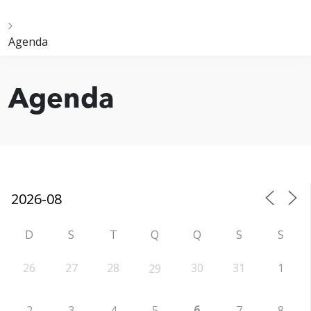
Agenda
Agenda
D
S
T
Q
Q
S
S
26
27
28
30
31
1
29
6
2
3
4
5
7
8