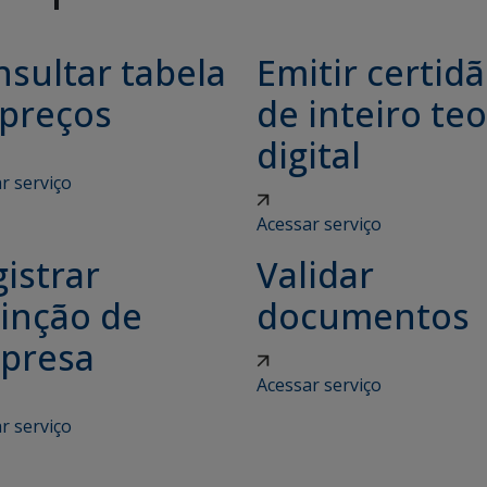
sultar tabela
Emitir certid
 preços
de inteiro teo
digital
r serviço
Acessar serviço
istrar
Validar
tinção de
documentos
presa
Acessar serviço
r serviço