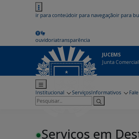
ir para conteúdo
ir para navegação
ir para b
ouvidoria
transparência
JUCEMS
Junta Comercial
Institucional
Serviços
Informativos
Fal
Pesquisar
por:
Serviços em Des