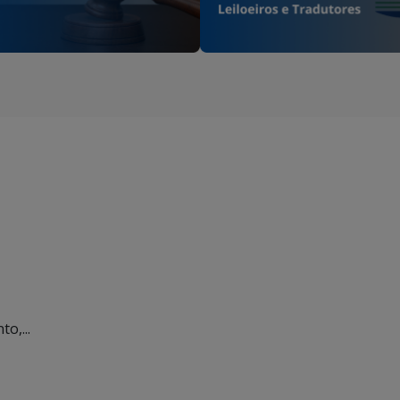
o,...