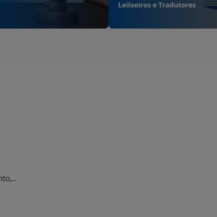
o,...