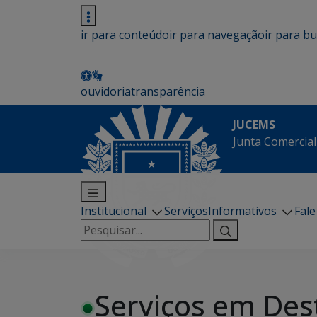
ir para conteúdo
ir para navegação
ir para b
ouvidoria
transparência
JUCEMS
Junta Comercial
Institucional
Serviços
Informativos
Fal
Pesquisar
por:
Serviços em Des