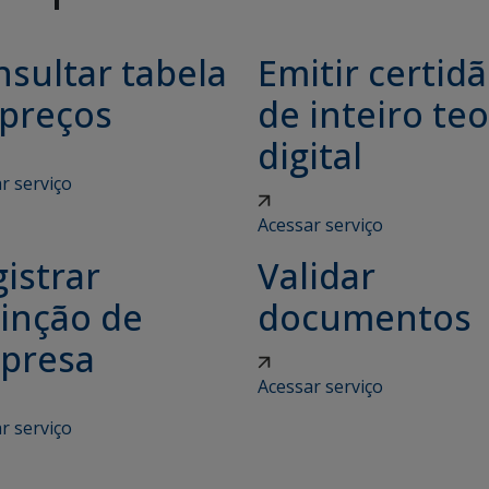
sultar tabela
Emitir certid
 preços
de inteiro teo
digital
r serviço
Acessar serviço
istrar
Validar
tinção de
documentos
presa
Acessar serviço
r serviço