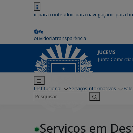
ir para conteúdo
ir para navegação
ir para b
ouvidoria
transparência
JUCEMS
Junta Comercial
Institucional
Serviços
Informativos
Fal
Pesquisar
por:
Serviços em Des