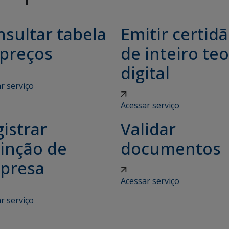
sultar tabela
Emitir certid
 preços
de inteiro teo
digital
r serviço
Acessar serviço
istrar
Validar
tinção de
documentos
presa
Acessar serviço
r serviço