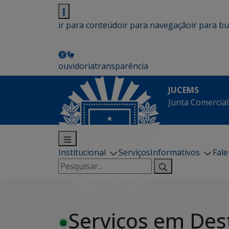
ir para conteúdo
ir para navegação
ir para b
ouvidoria
transparência
JUCEMS
Junta Comercial
Institucional
Serviços
Informativos
Fal
Pesquisar
por:
Serviços em Des