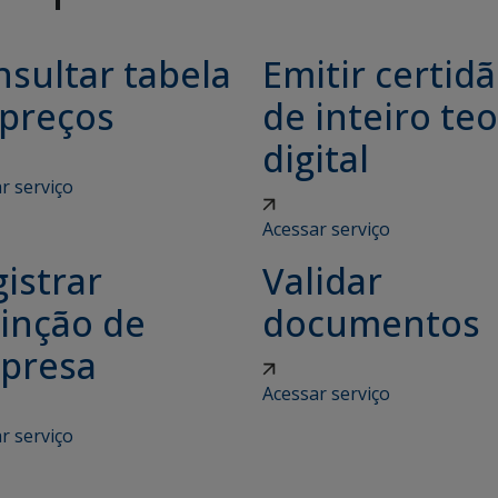
sultar tabela
Emitir certid
 preços
de inteiro teo
digital
r serviço
Acessar serviço
istrar
Validar
tinção de
documentos
presa
Acessar serviço
r serviço