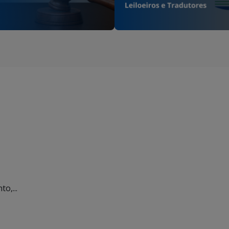
o,...