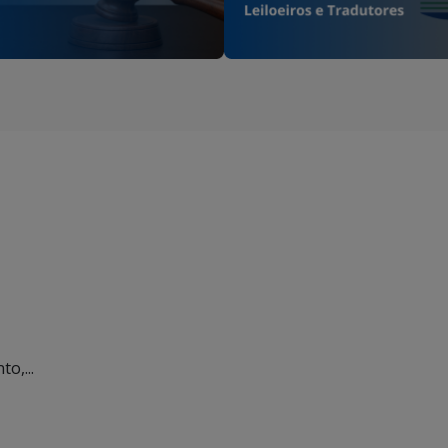
o,...