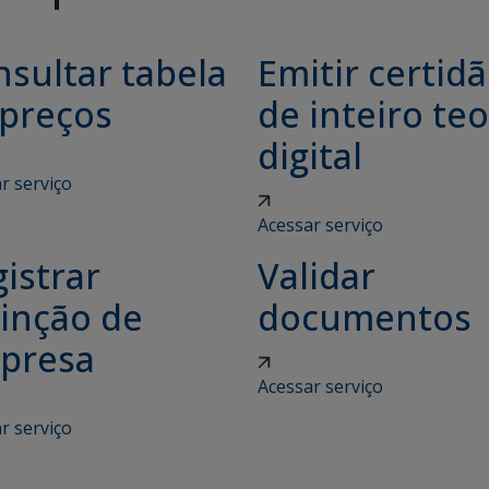
sultar tabela
Emitir certid
 preços
de inteiro teo
digital
r serviço
Acessar serviço
istrar
Validar
tinção de
documentos
presa
Acessar serviço
r serviço