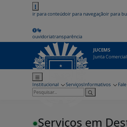
ir para conteúdo
ir para navegação
ir para b
ouvidoria
transparência
JUCEMS
Junta Comercial
Institucional
Serviços
Informativos
Fal
Pesquisar
por:
Serviços em Des