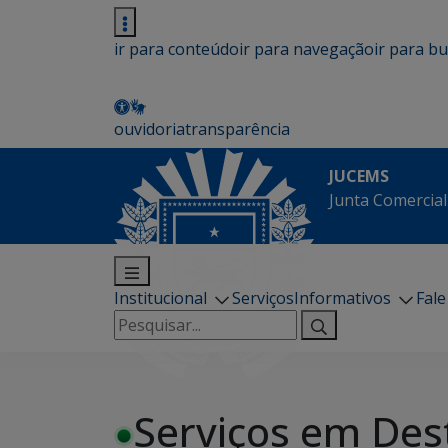
ir para conteúdo
ir para navegação
ir para b
ouvidoria
transparência
JUCEMS
Junta Comercial
Institucional
Serviços
Informativos
Fal
Pesquisar
por:
Serviços em Des