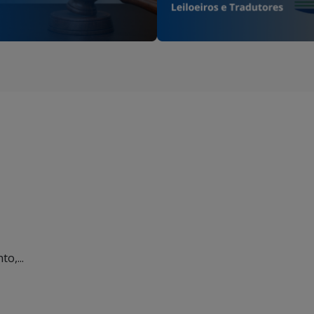
o,...