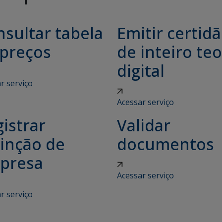
sultar tabela
Emitir certid
 preços
de inteiro teo
digital
r serviço
Acessar serviço
istrar
Validar
tinção de
documentos
presa
Acessar serviço
r serviço