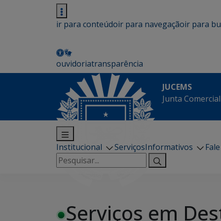
ir para conteúdo
ir para navegação
ir para b
ouvidoria
transparência
JUCEMS
Junta Comercial
Institucional
Serviços
Informativos
Fal
Pesquisar
por:
Serviços em Des