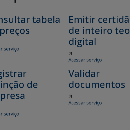
sultar tabela
Emitir certid
 preços
de inteiro teo
digital
r serviço
Acessar serviço
istrar
Validar
tinção de
documentos
presa
Acessar serviço
r serviço