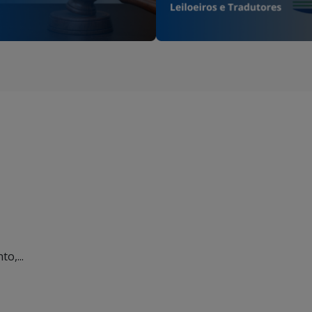
o,...