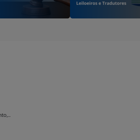
o,...