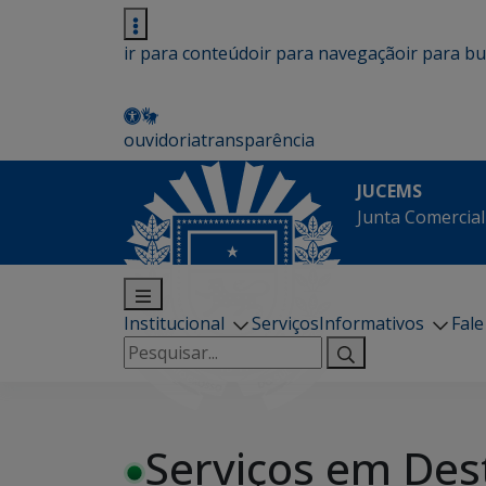
ir para conteúdo
ir para navegação
ir para b
ouvidoria
transparência
JUCEMS
Junta Comercial
Institucional
Serviços
Informativos
Fal
Pesquisar
por:
Serviços em Des