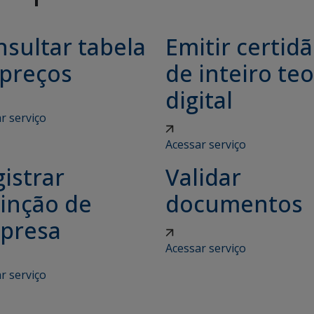
sultar tabela
Emitir certid
 preços
de inteiro teo
digital
r serviço
Acessar serviço
istrar
Validar
tinção de
documentos
presa
Acessar serviço
r serviço