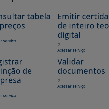
sultar tabela
Emitir certid
 preços
de inteiro teo
digital
r serviço
Acessar serviço
istrar
Validar
tinção de
documentos
presa
Acessar serviço
r serviço