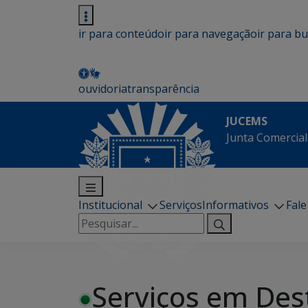
ir para conteúdo
ir para navegação
ir para b
ouvidoria
transparência
JUCEMS
Junta Comercial
Institucional
Serviços
Informativos
Fal
Pesquisar
por:
Serviços em Des