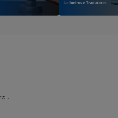
o,...