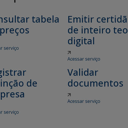
sultar tabela
Emitir certid
 preços
de inteiro teo
digital
r serviço
Acessar serviço
istrar
Validar
tinção de
documentos
presa
Acessar serviço
r serviço