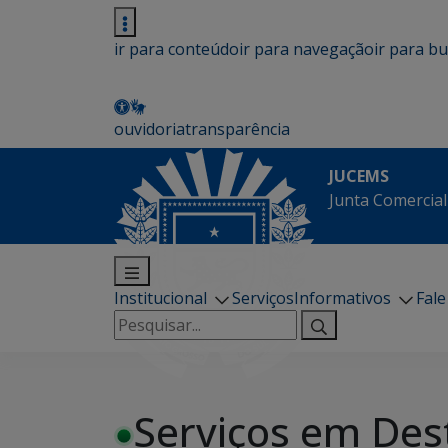
ir para conteúdo
ir para navegação
ir para b
ouvidoria
transparência
JUCEMS
Junta Comercial
Institucional
Serviços
Informativos
Fal
Pesquisar
por:
Serviços em Des