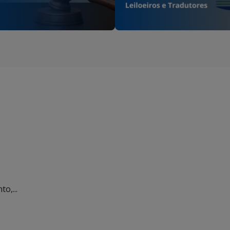
o,...