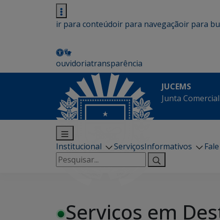
ir para conteúdo
ir para navegação
ir para b
ouvidoria
transparência
JUCEMS
Junta Comercial
Institucional
Serviços
Informativos
Fal
Pesquisar
por:
Serviços em Des