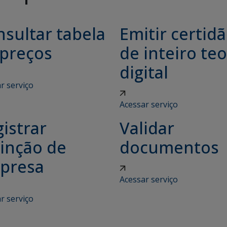
sultar tabela
Emitir certid
 preços
de inteiro teo
digital
r serviço
Acessar serviço
istrar
Validar
tinção de
documentos
presa
Acessar serviço
r serviço