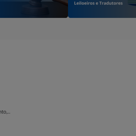
o,...