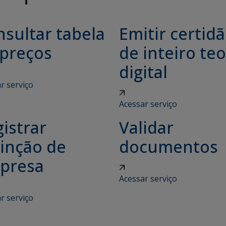
sultar tabela
Emitir certid
 preços
de inteiro teo
digital
r serviço
Acessar serviço
istrar
Validar
tinção de
documentos
presa
Acessar serviço
r serviço