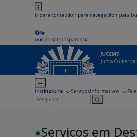
ir para conteúdo
ir para navegação
ir para b
ouvidoria
transparência
JUCEMS
Junta Comercial
Institucional
Serviços
Informativos
Fal
Pesquisar
por:
Serviços em Des