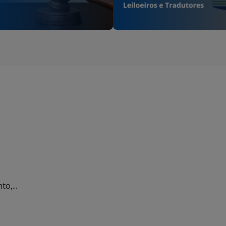
o,...