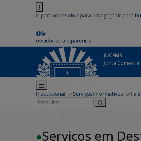
ir para conteúdo
ir para navegação
ir para b
ouvidoria
transparência
JUCEMS
Junta Comercial
Institucional
Serviços
Informativos
Fal
Pesquisar
por:
Serviços em Des