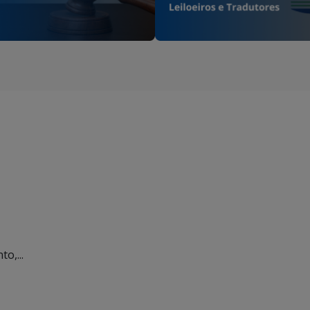
o,...