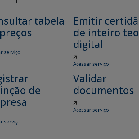
sultar tabela
Emitir certid
 preços
de inteiro teo
digital
r serviço
Acessar serviço
istrar
Validar
tinção de
documentos
presa
Acessar serviço
r serviço