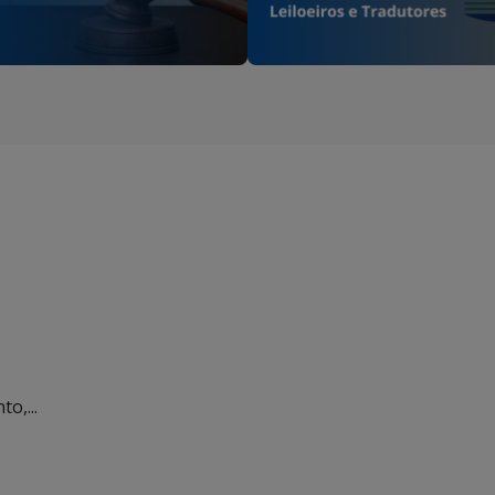
o,...