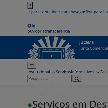
ir para conteúdo
ir para navegação
ir para b
ouvidoria
transparência
JUCEMS
Junta Comercial
Institucional
Serviços
Informativos
Fal
Pesquisar
por:
Serviços em Des