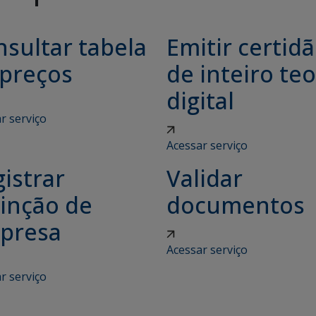
sultar tabela
Emitir certid
 preços
de inteiro teo
digital
r serviço
Acessar serviço
istrar
Validar
tinção de
documentos
presa
Acessar serviço
r serviço