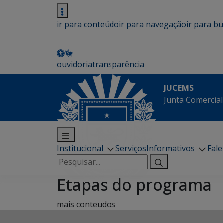
ir para conteúdo
ir para navegação
ir para b
ouvidoria
transparência
JUCEMS
Junta Comercial
Institucional
Serviços
Informativos
Fal
Pesquisar
por:
Etapas do programa
mais conteudos