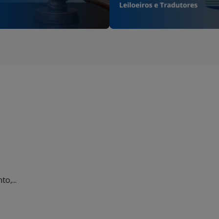
o,...