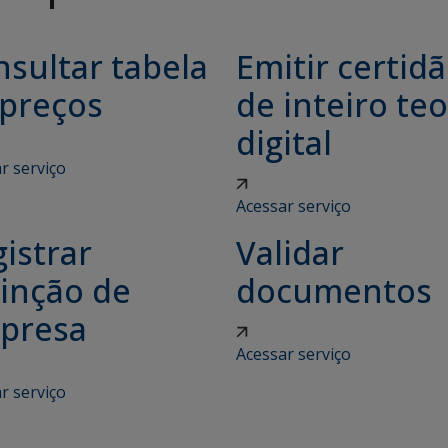
sultar tabela
Emitir certid
 preços
de inteiro teo
digital
r serviço
Acessar serviço
istrar
Validar
tinção de
documentos
presa
Acessar serviço
r serviço