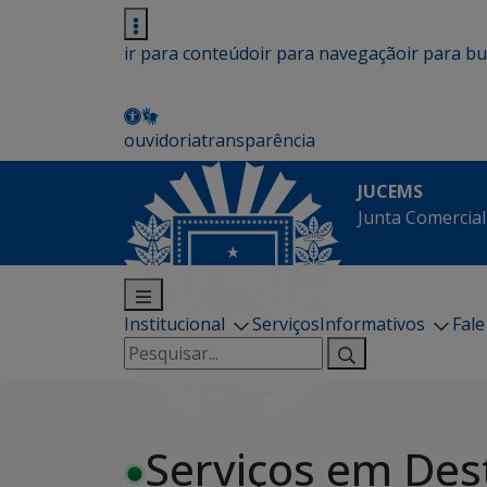
ir para conteúdo
ir para navegação
ir para b
ouvidoria
transparência
JUCEMS
Junta Comercial
Institucional
Serviços
Informativos
Fal
Pesquisar
por:
Serviços em Des