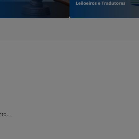
o,...