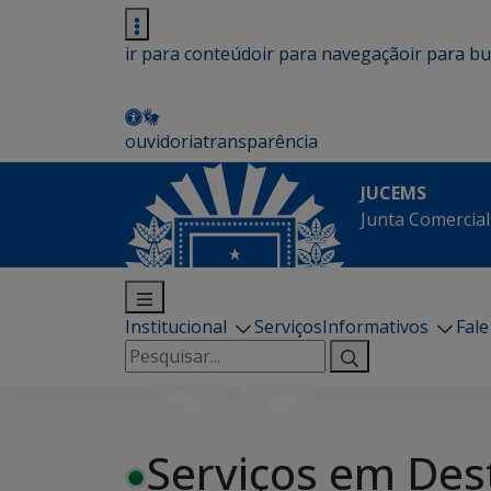
ir para conteúdo
ir para navegação
ir para b
ouvidoria
transparência
JUCEMS
Junta Comercial
Institucional
Serviços
Informativos
Fal
Pesquisar
por:
Serviços em Des