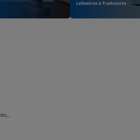
o,...