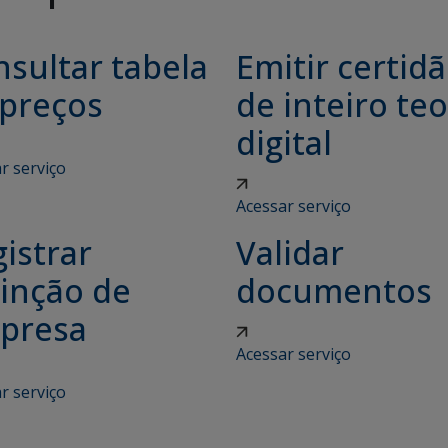
sultar tabela
Emitir certid
 preços
de inteiro teo
digital
r serviço
Acessar serviço
istrar
Validar
tinção de
documentos
presa
Acessar serviço
r serviço