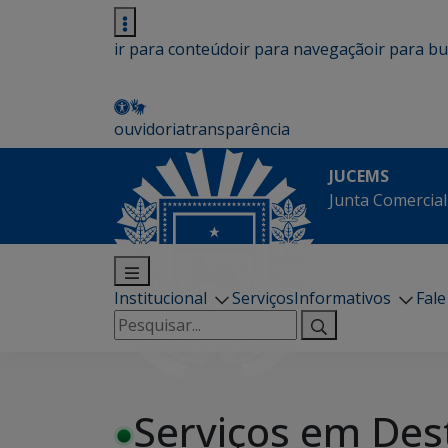
ir para conteúdo
ir para navegação
ir para b
ouvidoria
transparência
JUCEMS
Junta Comercial
Institucional
Serviços
Informativos
Fal
Pesquisar
por:
Serviços em Des