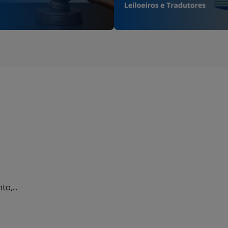
o,...