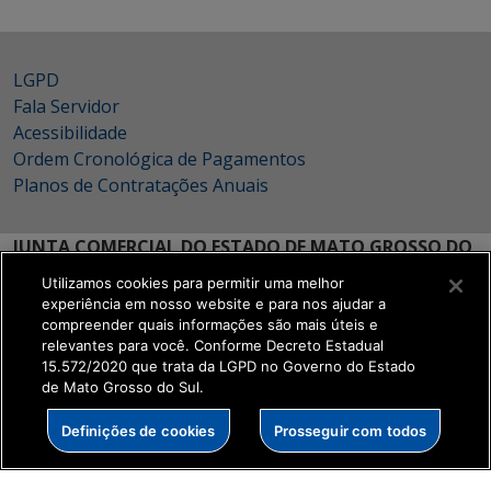
LGPD
Fala Servidor
Acessibilidade
Ordem Cronológica de Pagamentos
Planos de Contratações Anuais
JUNTA COMERCIAL DO ESTADO DE MATO GROSSO DO
SUL
Utilizamos cookies para permitir uma melhor
experiência em nosso website e para nos ajudar a
Rua Dr. Arthur Jorge 1376
compreender quais informações são mais úteis e
Monte Castelo - Campo Grande | MS
relevantes para você. Conforme Decreto Estadual
CEP: 79010-210
15.572/2020 que trata da LGPD no Governo do Estado
de Mato Grosso do Sul.
MAPA
Definições de cookies
Prosseguir com todos