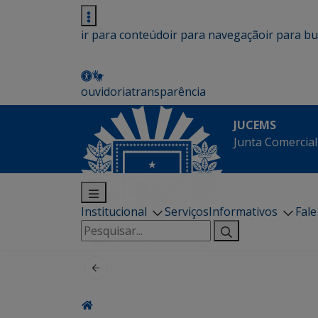
ir para conteúdo
ir para navegação
ir para b
ouvidoria
transparência
JUCEMS
Junta Comercial
Institucional
Serviços
Informativos
Fal
Pesquisar
por: