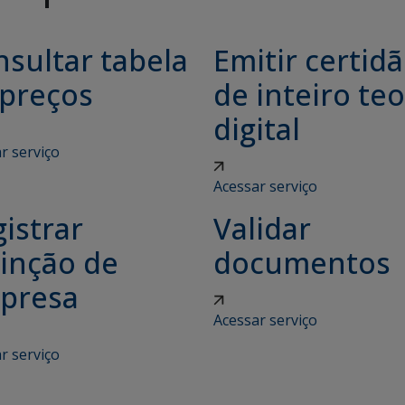
sultar tabela
Emitir certid
 preços
de inteiro teo
digital
r serviço
Acessar serviço
istrar
Validar
tinção de
documentos
presa
Acessar serviço
r serviço