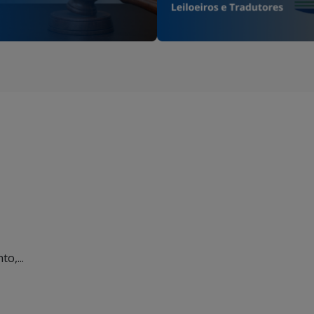
o,...