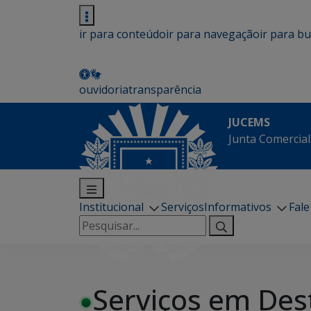
ir para conteúdo
ir para navegação
ir para b
ouvidoria
transparência
JUCEMS
Junta Comercial
Institucional
Serviços
Informativos
Fal
Pesquisar
por:
Serviços em Des