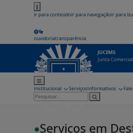
ir para conteúdo
ir para navegação
ir para b
ouvidoria
transparência
JUCEMS
Junta Comercial
Institucional
Serviços
Informativos
Fal
Pesquisar
por:
Serviços em Des