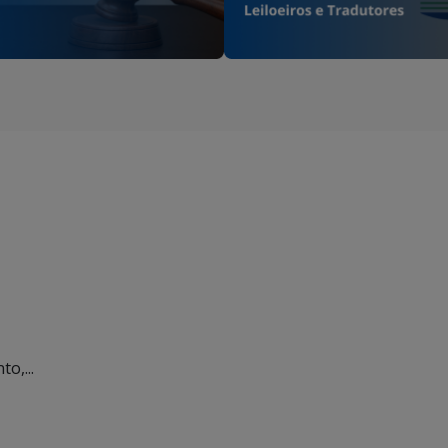
o,...