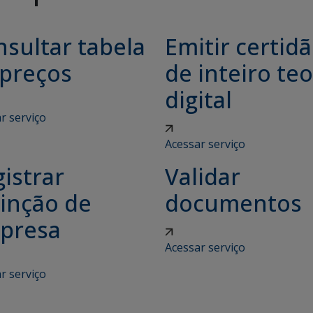
sultar tabela
Emitir certid
 preços
de inteiro teo
digital
r serviço
Acessar serviço
istrar
Validar
tinção de
documentos
presa
Acessar serviço
r serviço