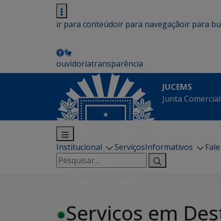
ir para conteúdo
ir para navegação
ir para b
ouvidoria
transparência
JUCEMS
Junta Comercial
Institucional
Serviços
Informativos
Fal
Pesquisar
por:
Serviços em Des