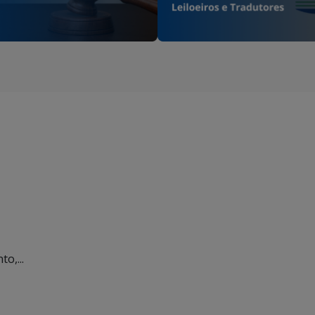
o,...