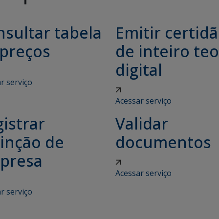
sultar tabela
Emitir certid
 preços
de inteiro teo
digital
r serviço
Acessar serviço
istrar
Validar
tinção de
documentos
presa
Acessar serviço
r serviço