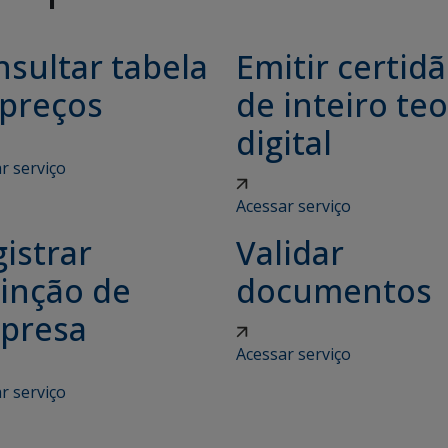
sultar tabela
Emitir certid
 preços
de inteiro teo
digital
r serviço
Acessar serviço
istrar
Validar
tinção de
documentos
presa
Acessar serviço
r serviço