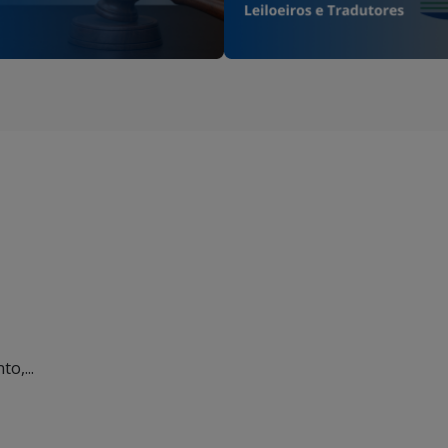
o,...