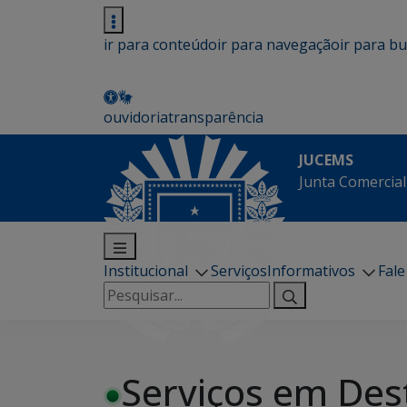
ir para conteúdo
ir para navegação
ir para b
ouvidoria
transparência
JUCEMS
Junta Comercial
Institucional
Serviços
Informativos
Fal
Pesquisar
por:
Serviços em Des