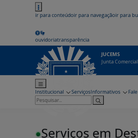
ir para conteúdo
ir para navegação
ir para b
ouvidoria
transparência
JUCEMS
Junta Comercial
Institucional
Serviços
Informativos
Fal
Pesquisar
por:
Serviços em Des