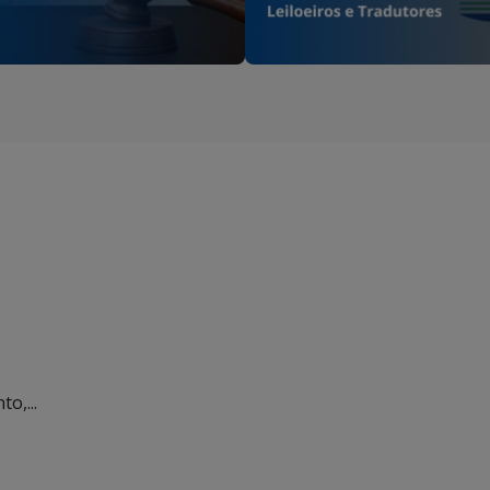
o,...