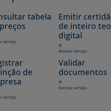
sultar tabela
Emitir certid
 preços
de inteiro teo
digital
r serviço
Acessar serviço
istrar
Validar
tinção de
documentos
presa
Acessar serviço
r serviço