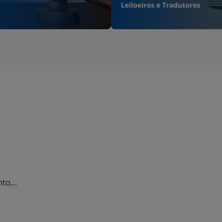
o,...