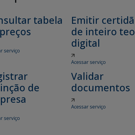
sultar tabela
Emitir certid
 preços
de inteiro teo
digital
r serviço
Acessar serviço
istrar
Validar
tinção de
documentos
presa
Acessar serviço
r serviço