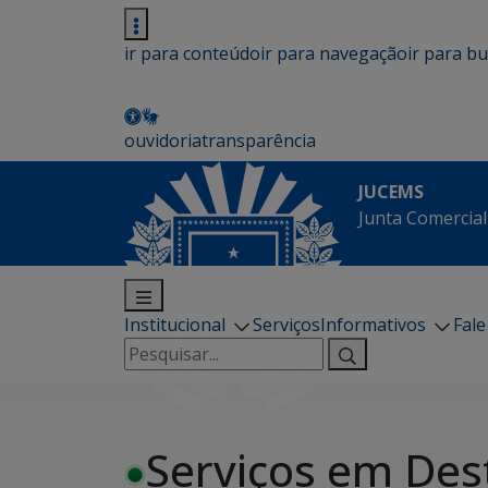
ir para conteúdo
ir para navegação
ir para b
ouvidoria
transparência
JUCEMS
Junta Comercial
Institucional
Serviços
Informativos
Fal
Pesquisar
por:
Serviços em Des