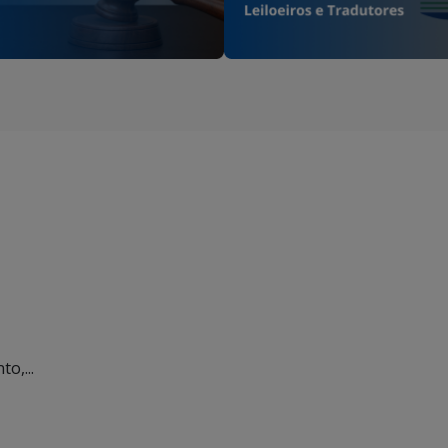
o,...