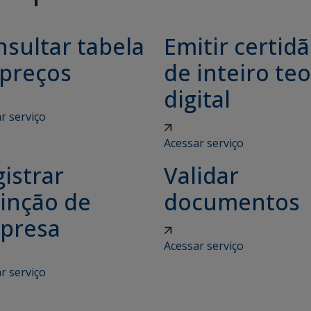
sultar tabela
Emitir certid
 preços
de inteiro teo
digital
r serviço
Acessar serviço
istrar
Validar
tinção de
documentos
presa
Acessar serviço
r serviço