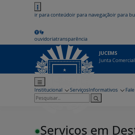
ir para conteúdo
ir para navegação
ir para b
ouvidoria
transparência
JUCEMS
Junta Comercial
Institucional
Serviços
Informativos
Fal
Pesquisar
por:
Serviços em Des