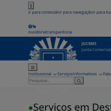
ir para conteúdo
ir para navegação
ir para b
ouvidoria
transparência
JUCEMS
Junta Comercial
Institucional
Serviços
Informativos
Fal
Pesquisar
por:
Serviços em Des