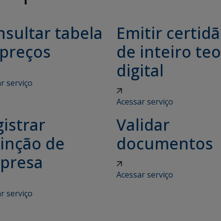
sultar tabela
Emitir certid
 preços
de inteiro teo
digital
r serviço
Acessar serviço
istrar
Validar
tinção de
documentos
presa
Acessar serviço
r serviço