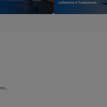
o,...