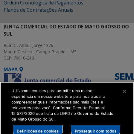
Ordem Cronológica de Pagamentos
Planos de Contratações Anuais
JUNTA COMERCIAL DO ESTADO DE MATO GROSSO DO
SUL
Rua Dr. Arthur Jorge 1376
Monte Castelo - Campo Grande | MS
CEP: 79010-210
MAPA
Utilizamos cookies para permitir uma melhor
experiência em nosso website e para nos ajudar a
compreender quais informações são mais úteis e
relevantes para você. Conforme Decreto Estadual
15.572/2020 que trata da LGPD no Governo do Estado
SETDIG | Secretaria-
de Mato Grosso do Sul.
Executiva de
Transformação Digital
Definições de cookies
Prosseguir com todos